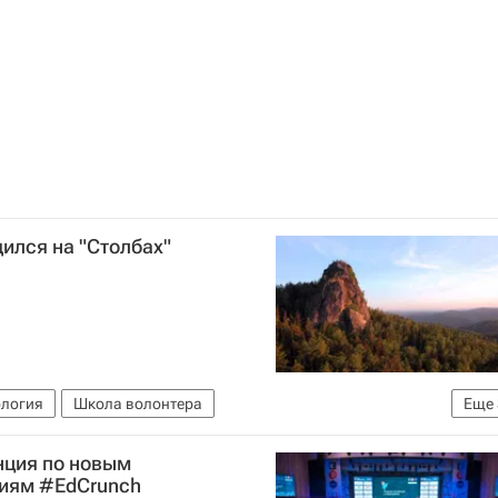
ился на "Столбах"
ология
Школа волонтера
Еще
кола волонтера
Красноярский край
нция по новым
гиям #EdCrunch