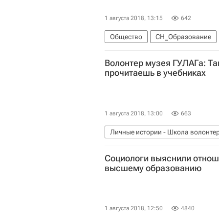
1 августа 2018, 13:15
642
Общество
СН_Образование
Федеральная служба по надзору в
Волонтер музея ГУЛАГа: Та
Единый государственный экзамен
прочитаешь в учебниках
1 августа 2018, 13:00
663
Личные истории - Школа волонте
Социальное волонтерство - Школ
Социологи выяснили отнош
Культурное волонтерство - Школа
высшему образованию
1 августа 2018, 12:50
4840