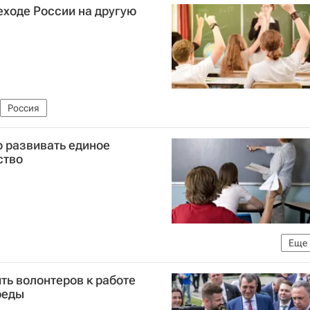
еходе России на другую
Россия
 развивать единое
ство
Еще
ии (Минпросвещения России)
ь волонтеров к работе
реды