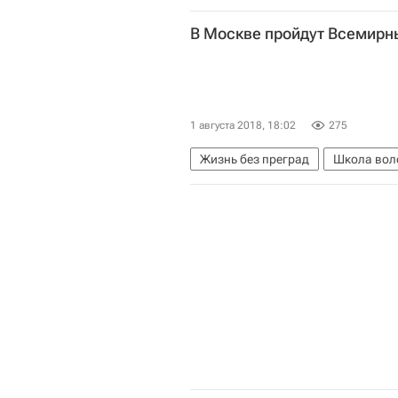
Министерство природных ресурсо
В Москве пройдут Всемирн
Волонтерство в России
1 августа 2018, 18:02
275
Жизнь без преград
Школа вол
Волонтерство в России