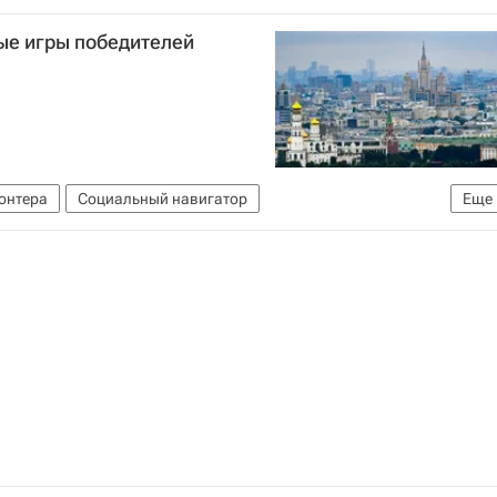
в и экологии РФ (Минприроды России)
ые игры победителей
онтера
Социальный навигатор
Еще