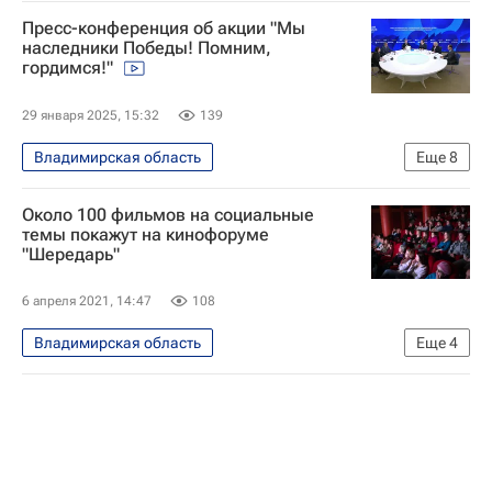
Пресс-конференция об акции "Мы
наследники Победы! Помним,
гордимся!"
29 января 2025, 15:32
139
Владимирская область
Еще
8
Социальный навигатор
Около 100 фильмов на социальные
Орловская область
Калужская область
темы покажут на кинофоруме
"Шередарь"
Ольга Васильева
Андрей Клычков
Российская академия образования
6 апреля 2021, 14:47
108
Москва
Детские вопросы
Владимирская область
Еще
4
Жизнь без преград
Ирина Розанова
Александр Баршак
Социальный навигатор