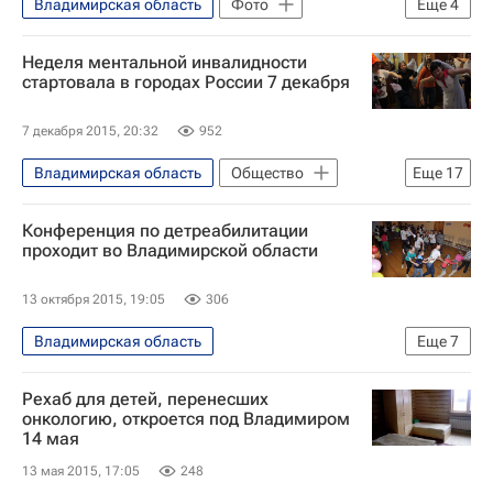
Владимирская область
Фото
Еще
4
Жизнь без преград
Фонд "Шередарь"
Неделя ментальной инвалидности
Онкология
Детские вопросы
стартовала в городах России 7 декабря
7 декабря 2015, 20:32
952
Владимирская область
Общество
Еще
17
Пермский край
Архангельская область
Конференция по детреабилитации
Москва
Жизнь без преград
проходит во Владимирской области
Республика Башкортостан
13 октября 2015, 19:05
306
Ставропольский край
Санкт-Петербург
Владимирская область
Еще
7
Нижний Новгород
Самара
Жизнь без преград
Европа
Владимир
Ставрополь
Воронеж
Рехаб для детей, перенесших
Центральный ФО
Весь мир
Архангельск
Уфа
Пермь
онкологию, откроется под Владимиром
14 мая
Фонд "Шередарь"
Детские вопросы
Перспектива
Здоровье
13 мая 2015, 17:05
248
Россия