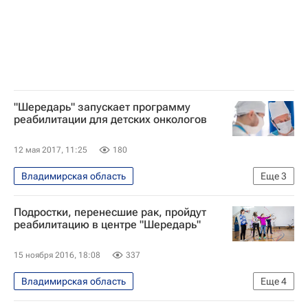
"Шередарь" запускает программу
реабилитации для детских онкологов
12 мая 2017, 11:25
180
Владимирская область
Еще
3
Жизнь без преград
Подростки, перенесшие рак, пройдут
Российский онкологический научный центр имени Н. Н. Блохина
реабилитацию в центре "Шередарь"
Фонд "Шередарь"
15 ноября 2016, 18:08
337
Владимирская область
Еще
4
Жизнь без преград
Фонд "Шередарь"