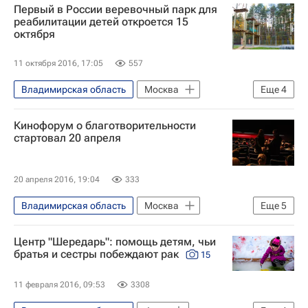
Первый в России веревочный парк для
Онкология
Детские вопросы
реабилитации детей откроется 15
октября
11 октября 2016, 17:05
557
Владимирская область
Москва
Еще
4
Жизнь без преград
Фонд "Шередарь"
Кинофорум о благотворительности
Рак
Детские вопросы
стартовал 20 апреля
20 апреля 2016, 19:04
333
Владимирская область
Москва
Еще
5
Жизнь без преград
Фонд "Шередарь"
Центр "Шередарь": помощь детям, чьи
Кино
Здоровье
братья и сестры побеждают рак
15
Благотворительность
11 февраля 2016, 09:53
3308