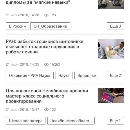
дипломы за "мягкие навыки"
21 июня 2018, 14:38
123
В России
СН_Образование
Еще
3
Сибирский федеральный университет
РАН: избыток гормонов щитовидки
Социальный навигатор
Россия
вызывает странные нарушения в
работе печени
21 июня 2018, 14:35
16263
Открытия - РИА Наука
Наука
Здоровье
Еще
2
Пущино
Российская академия наук
Для волонтеров Челябинска провели
мастер-класс социального
проектирования
21 июня 2018, 13:47
122
Школа волонтера
Челябинская область
Еще
1
Волонтерство в России