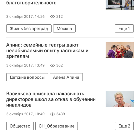
благотворительность
3 октября 2017, 14:26
212
Жизнь без преград
Москва
Еще
1
Форум Доноров
Апина: cемейные театры дают
незабываемый опыт участникам и
зрителям
3 октября 2017, 13:49
362
Детские вопросы
Алена Апина
Васильева призвала наказывать
директоров школ за отказ в обучении
инвалидов
3 октября 2017, 10:49
3489
Общество
СН_Образование
Еще
2
Ольга Васильева
Россия