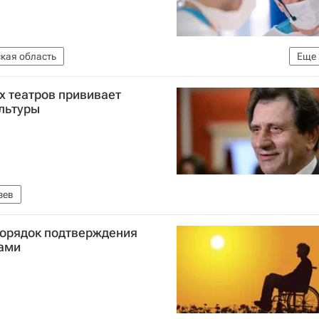
кая область
Еще
ый центр имени Н. Н. Блохина
Фонд "Шередарь"
х театров прививает
льтуры
зев
порядок подтверждения
дами