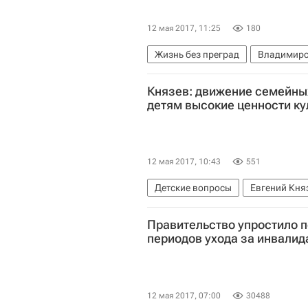
12 мая 2017, 11:25
180
Жизнь без преград
Владимирс
Российский онкологический научн
Князев: движение семейны
детям высокие ценности ку
12 мая 2017, 10:43
551
Детские вопросы
Евгений Кня
Правительство упростило 
периодов ухода за инвали
12 мая 2017, 07:00
30488