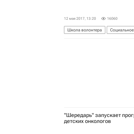
12 мая 2017, 13:20
16060
Школа волонтера
Социальное
Российский Красный Крест
Ро
"Шередарь" запускает про
детских онкологов