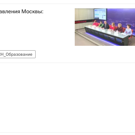
авления Москвы:
СН_Образование