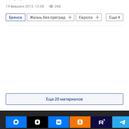
Весь мир
Европа
14 февраля 2013, 13:08
266
Анатолий Чубайс
Владимир Путин
Брянск
Жизнь без преград
Европа
Еще
4
Роснано
Центральный ФО
Брянская область
Онкология: куда обратиться за помощью
Весь мир
Россия
Здоровье
Россия
Еще
20
материалов