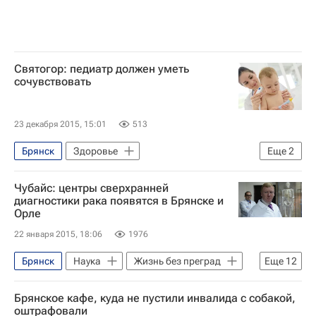
Святогор: педиатр должен уметь
сочувствовать
23 декабря 2015, 15:01
513
Брянск
Здоровье
Еще
2
Поликлиники России
Брянская область
Чубайс: центры сверхранней
диагностики рака появятся в Брянске и
Орле
22 января 2015, 18:06
1976
Брянск
Наука
Жизнь без преград
Еще
12
Орел
Центральный ФО
Брянское кафе, куда не пустили инвалида с собакой,
Брянская область
Орловская область
оштрафовали