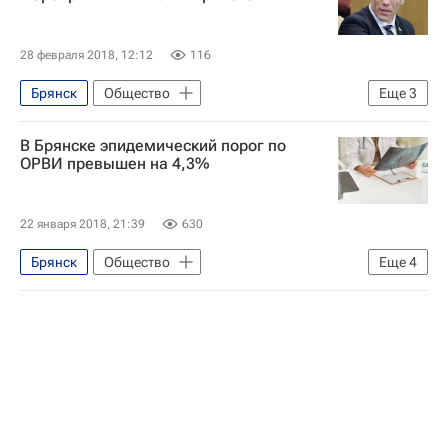
28 февраля 2018, 12:12
116
Брянск
Общество
Еще
3
Школа волонтера
Николай Валуев
В Брянске эпидемический порог по
Волонтерство в России
ОРВИ превышен на 4,3%
22 января 2018, 21:39
630
Брянск
Общество
Еще
4
Здоровье - Общество
Здоровье
Министерство здравоохранения РФ (Минздрав России)
Федеральная служба по надзору в сфере защиты прав потребителей и благополучия человека (Роспотребнадзор)