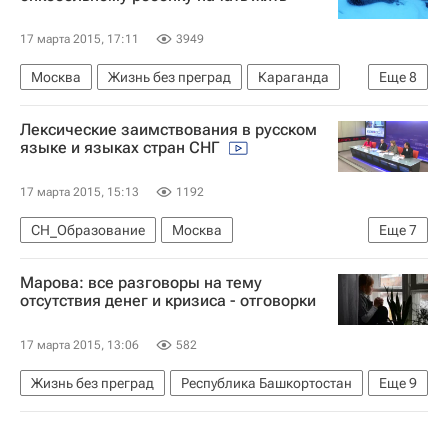
17 марта 2015, 17:11
3949
Москва
Жизнь без преград
Караганда
Еще
8
Центральный ФО
Карагандинская область
Лексические заимствования в русском
Казахстан
Азия
Весь мир
Европа
языке и языках стран СНГ
Школа волонтера
Россия
17 марта 2015, 15:13
1192
СН_Образование
Москва
Еще
7
Русский язык в мире
Европа
Марова: все разговоры на тему
Центральный ФО
Весь мир
отсутствия денег и кризиса - отговорки
Россия сегодня
СНГ
Россия
17 марта 2015, 13:06
582
Жизнь без преград
Республика Башкортостан
Еще
9
Уфа
Европа
Приволжский ФО
Весь мир