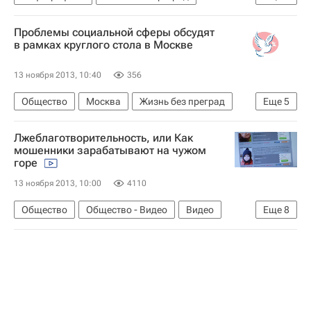
Российское общество социологов
Здоровье
Проблемы социальной сферы обсудят
в рамках круглого стола в Москве
13 ноября 2013, 10:40
356
Общество
Москва
Жизнь без преград
Еще
5
Европа
Центральный ФО
Весь мир
Лжеблаготворительность, или Как
Здоровье
Россия
мошенники зарабатывают на чужом
горе
13 ноября 2013, 10:00
4110
Общество
Общество - Видео
Видео
Еще
8
Новгородская область
Эфир
Республика Башкортостан
Жизнь без преград
Европа
Весь мир
Русфонд
Россия