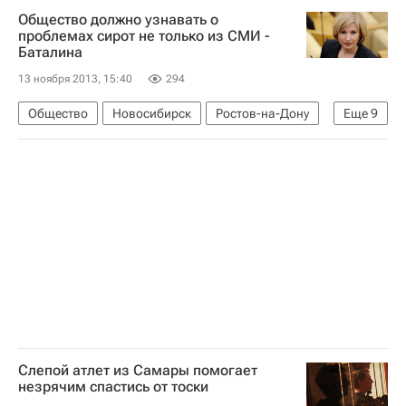
Европа
Центральный ФО
Весь мир
Общество должно узнавать о
РИА Новости
Здоровье
Россия
проблемах сирот не только из СМИ -
Баталина
13 ноября 2013, 15:40
294
Общество
Новосибирск
Ростов-на-Дону
Еще
9
Москва
Жизнь без преград
Европа
Центральный ФО
Весь мир
Ольга Баталина
Российское общество социологов
Детские вопросы
Россия
Слепой атлет из Самары помогает
незрячим спастись от тоски