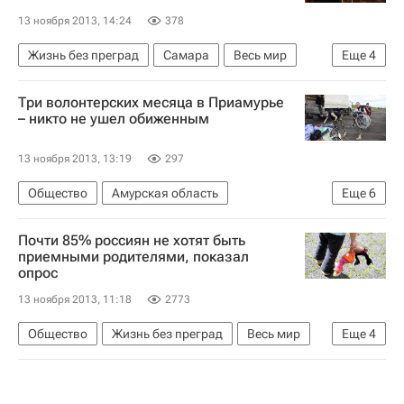
13 ноября 2013, 14:24
378
Жизнь без преград
Самара
Весь мир
Еще
4
Европа
Самарская область
Три волонтерских месяца в Приамурье
Приволжский ФО
Россия
– никто не ушел обиженным
13 ноября 2013, 13:19
297
Общество
Амурская область
Еще
6
Обстановка на Дальнем Востоке из-за паводка
Почти 85% россиян не хотят быть
Жизнь без преград
Европа
приемными родителями, показал
опрос
Дальневосточный ФО
Весь мир
Россия
13 ноября 2013, 11:18
2773
Общество
Жизнь без преград
Весь мир
Еще
4
Европа
Российское общество социологов
Здоровье
Россия