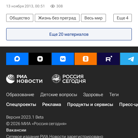
13 ноября 2013, 00:51
308
Общество
Жизнь без преград
Весь мир
Еще
4
Европа
Павел Астахов
Детские вопросы
Еще 20 материалов
Россия
Образование
Детские вопросы
Здоровье
Теги
Спецпроекты
Реклама
Продукты и сервисы
Пресс-ц
Версия 2023.1 Beta
© 2026 МИА «Россия сегодня»
Вакансии
Сетевое издание РИА Новости зарегистрировано