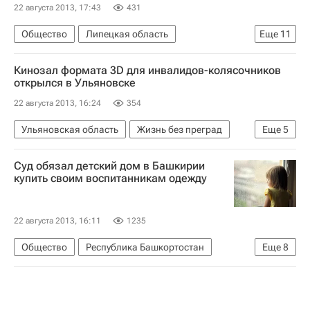
22 августа 2013, 17:43
431
Общество
Липецкая область
Еще
11
Амурская область
Жизнь без преград
Кинозал формата 3D для инвалидов-колясочников
Владивосток
открылся в Ульяновске
Паводок на Дальнем Востоке-2013
Липецк
22 августа 2013, 16:24
354
Центральный ФО
Весь мир
Европа
Ульяновская область
Жизнь без преград
Еще
5
Олег Кожемяко
Республика Саха (Якутия)
Ульяновск
Европа
Весь мир
Россия
Суд обязал детский дом в Башкирии
Приволжский ФО
Россия
купить своим воспитанникам одежду
22 августа 2013, 16:11
1235
Общество
Республика Башкортостан
Еще
8
Жизнь без преград
Учалы
Учалинский район
Весь мир
Европа