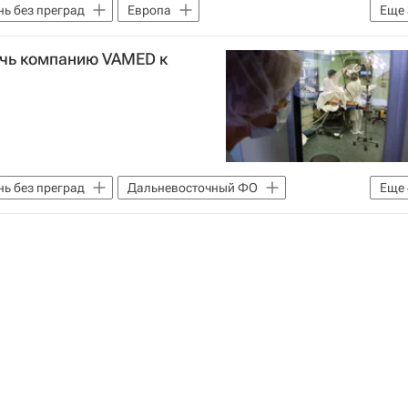
ь без преград
Европа
Еще
 мир
Россия
ечь компанию VAMED к
ь без преград
Дальневосточный ФО
Еще
р Борисов
Россия