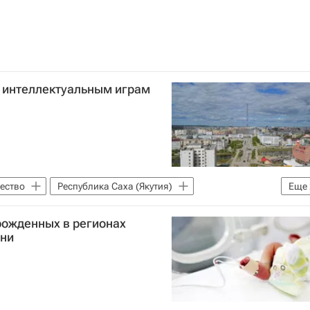
 интеллектуальным играм
ество
Республика Саха (Якутия)
Еще
ство в России
орожденных в регионах
зни