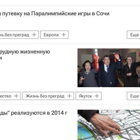
 путевку на Паралимпийские игры в Сочи
ь без преград
Европа
Еще
 мир
Паралимпийские игры
трудную жизненную
и
ество
Жизнь без преград
Якутск
Еще
ФО
Весь мир
Россия
ды" реализуются в 2014 г