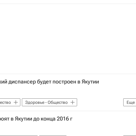
 мир
Здоровье
Россия
й диспансер будет построен в Якутии
ество
Здоровье - Общество
Еще
Европа
Дальневосточный ФО
ят в Якутии до конца 2016 г
обратиться за помощью
Здоровье
Россия