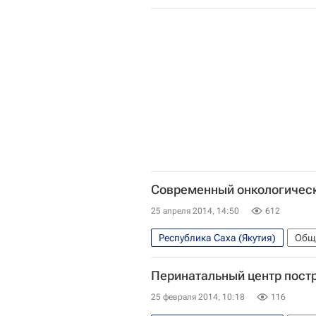
Дальневосточный ФО
Весь
Современный онкологически
25 апреля 2014, 14:50
612
Республика Саха (Якутия)
Общ
Жизнь без преград
Якутск
Перинатальный центр постро
Весь мир
Онкология: куда 
25 февраля 2014, 10:18
116