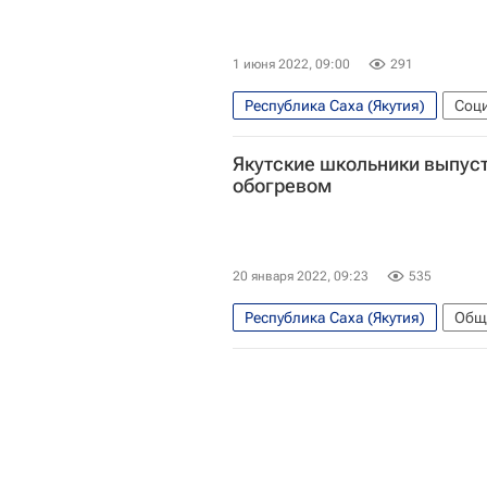
1 июня 2022, 09:00
291
Республика Саха (Якутия)
Соц
Санкт-Петербург
Россия
Якутские школьники выпустя
Московский музей современного 
обогревом
Красноярский край
Магада
Общество
20 января 2022, 09:23
535
Республика Саха (Якутия)
Общ
Кванториум
Социальный н