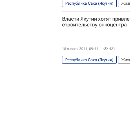
Республика Саха (Якутия)
Жизн
Дальневосточный ФО
Весь
Власти Якутии хотят привл
строительству онкоцентра
18 января 2014, 09:44
421
Республика Саха (Якутия)
Жизн
Весь мир
Европа
Его