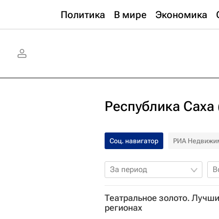
Политика
В мире
Экономика
Республика Саха 
Соц. навигатор
РИА Недвижи
За период
В
Театральное золото. Лучши
регионах