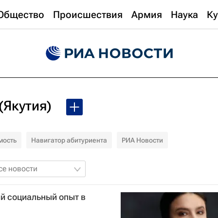
Общество
Происшествия
Армия
Наука
Ку
(Якутия)
мость
Навигатор абитуриента
РИА Новости
се новости
й социальный опыт в