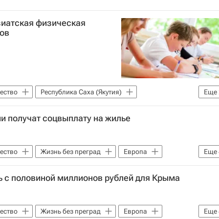
Азиатская физическая
ов
ество
Республика Саха (Якутия)
Еще
и получат соцвыплату на жилье
ество
Жизнь без преград
Европа
Еще
 мир
Детские вопросы
Россия
ь с половиной миллионов рублей для Крыма
ество
Жизнь без преград
Европа
Еще