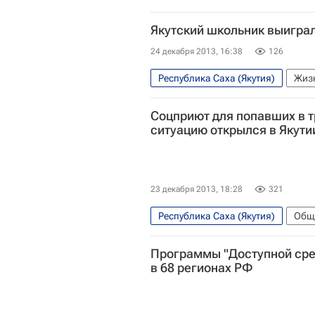
Якутский школьник выиграл
24 декабря 2013, 16:38
126
Республика Саха (Якутия)
Жизн
Дальневосточный ФО
Весь
Соцприют для попавших в 
Детские вопросы
Россия
ситуацию открылся в Якути
23 декабря 2013, 18:28
321
Республика Саха (Якутия)
Общ
Европа
Дальневосточный 
Программы "Доступной сре
в 68 регионах РФ