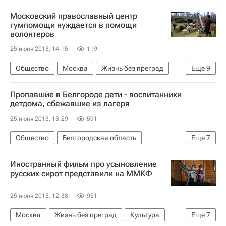
Московский православный центр
гумпомощи нуждается в помощи
волонтеров
25 июня 2013, 14:15
119
Общество
Москва
Жизнь без преград
Еще
9
Европа
Центральный ФО
Весь мир
Пропавшие в Белгороде дети - воспитанники
Патриарх Кирилл (Владимир Гундяев)
детдома, сбежавшие из лагеря
Московский метрополитен
25 июня 2013, 13:29
591
Русская православная церковь
Общество
Белгородская область
Еще
7
Деятельность волонтерских организаций в России
Жизнь без преград
Белгород
Европа
Школа волонтера
Россия
Иностранный фильм про усыновление
Центральный ФО
Весь мир
русских сирот представили на ММКФ
Детские вопросы
Россия
25 июня 2013, 12:38
951
Москва
Жизнь без преград
Культура
Еще
7