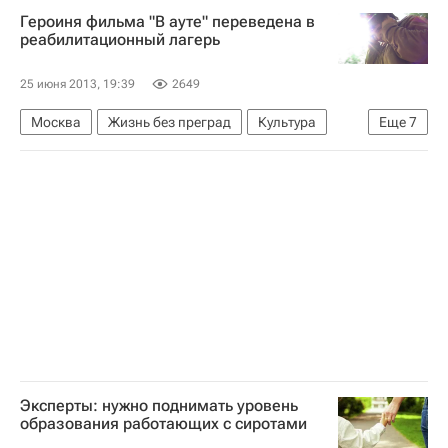
Визит Владимира Путина в Финляндию
Героиня фильма "В ауте" переведена в
Жизнь без преград
Финляндия
Европа
реабилитационный лагерь
Весь мир
Владимир Путин
25 июня 2013, 19:39
2649
Саули Ниинисте
Детские вопросы
Россия
Москва
Жизнь без преград
Культура
Еще
7
Европа
Центральный ФО
Весь мир
Соня Шаталова
Facebook
Диагноз, которого нет
Россия
Эксперты: нужно поднимать уровень
образования работающих с сиротами