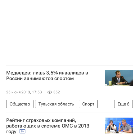
Центральный ФО
Весь мир
Виталий Мутко
Россия
Медведев: лишь 3,5% инвалидов в
России занимаются спортом
25 июня 2013, 17:53
352
Общество
Тульская область
Спорт
Еще
6
Жизнь без преград
Центральный ФО
Рейтинг страховых компаний,
Весь мир
Европа
Дмитрий Медведев
работающих в системе ОМС в 2013
году
Россия