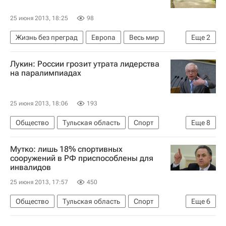
25 июня 2013, 18:25
98
Жизнь без преград
Европа
Весь мир
Еще
2
Детские вопросы
Россия
Лукин: России грозит утрата лидерства
на паралимпиадах
25 июня 2013, 18:06
193
Общество
Тульская область
Спорт
Еще
8
Жизнь без преград
Европа
Мутко: лишь 18% спортивных
Центральный ФО
Весь мир
сооружений в РФ приспособлены для
инвалидов
Владимир Лукин
Дмитрий Медведев
25 июня 2013, 17:57
450
Паралимпийские игры
Россия
Общество
Тульская область
Спорт
Еще
6
Жизнь без преград
Европа