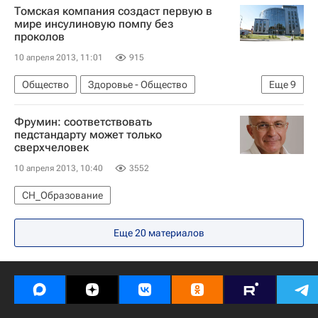
Томская компания создаст первую в
мире инсулиновую помпу без
проколов
10 апреля 2013, 11:01
915
Общество
Здоровье - Общество
Еще
9
Жизнь без преград
Томск
Европа
Фрумин: соответствовать
Сибирский ФО
Томская область
Весь мир
педстандарту может только
сверхчеловек
Томская особая экономическая зона
10 апреля 2013, 10:40
3552
Детские вопросы
Россия
СН_Образование
Еще 20 материалов