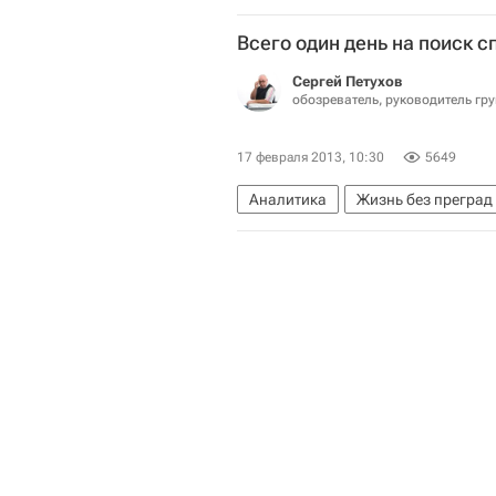
Париж
СССР
Москва
Н
Всего один день на поиск 
Республика Татарстан (Татарстан
Сергей Петухов
Пушкинский район (Санкт-Петерб
обозреватель, руководитель гр
Северо-Западный ФО
Привол
ВЦИОМ
Центр международной
17 февраля 2013, 10:30
5649
Аналитика
Жизнь без преград
Детские вопросы
Австралия