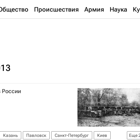
Общество
Происшествия
Армия
Наука
Ку
013
в России
Казань
Павловск
Санкт-Петербург
Киев
Еще