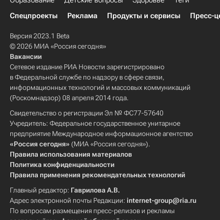
Образование
Детские вопросы
Здоровье
Теги
Весь мир
Франция
Европа
Спецпроекты
Реклама
Продукты и сервисы
Пресс-ц
Северо-Западный ФО
Версия 2023.1 Beta
Приволжский ФО
Екатерина II
© 2026 МИА «Россия сегодня»
Вакансии
Московская городская дума
ВЦИОМ
Сетевое издание РИА Новости зарегистрировано
Центр международной торговли
в Федеральной службе по надзору в сфере связи,
информационных технологий и массовых коммуникаций
Здоровье
ДОСААФ
Россия
(Роскомнадзор) 08 апреля 2014 года.
Свидетельство о регистрации Эл № ФС77-57640
Учредитель: Федеральное государственное унитарное
предприятие Международное информационное агентство
«Россия сегодня»
(МИА «Россия сегодня»).
Правила использования материалов
Политика конфиденциальности
Правила применения рекомендательных технологий
Главный редактор:
Гаврилова А.В.
Адрес электронной почты Редакции:
internet-group@ria.ru
По вопросам размещения пресс-релизов и рекламы