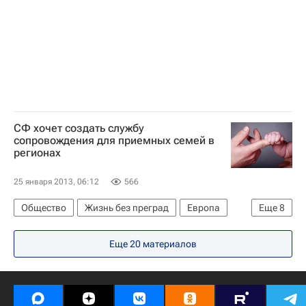
СФ хочет создать службу
сопровождения для приемных семей в
регионах
25 января 2013, 06:12
566
Общество
Жизнь без преград
Европа
Еще
8
Весь мир
Владимир Путин
Еще 20 материалов
Общественная палата РФ
Правительство РФ
Совет Федерации РФ
Госдума РФ
Детские вопросы
Россия