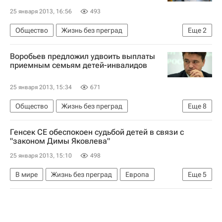
Благотворительный фонд "Старость в радость"
25 января 2013, 16:56
493
Сталинградская битва (1942-1943)
Здоровье
Общество
Жизнь без преград
Еще
2
Яндекс
Россия
Павел Астахов
Детские вопросы
Воробьев предложил удвоить выплаты
приемным семьям детей-инвалидов
25 января 2013, 15:34
671
Общество
Жизнь без преград
Еще
8
Московская область (Подмосковье)
Генсек СЕ обеспокоен судьбой детей в связи с
Центральный ФО
Европа
Весь мир
"законом Димы Яковлева"
Владимир Путин
Андрей Воробьев
25 января 2013, 15:10
498
Детские вопросы
Россия
В мире
Жизнь без преград
Европа
Еще
5
Весь мир
Турбьерн Ягланд
Совет Европы
Детские вопросы
Россия