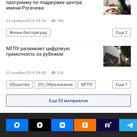
программу по поддержке центра
имени Рогачева
23 октября 2019, 09:24
166
Жизнь без преград
Еще
2
Центр онкологии имени Димы Рогачева
МГПУ развивает цифровую
Подсолнух (фонд)
грамотность за рубежом
23 октября 2019, 09:00
524
Общество
СН_Образование
МГПУ
Еще
1
Социальный навигатор
Еще 20 материалов