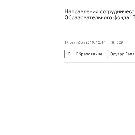
Навигатор абитуриента
Росси
Направления сотрудничес
Образовательного фонда "Т
17 сентября 2019, 12:44
329
СН_Образование
Эдуард Гал
Социальный навигатор
Навиг