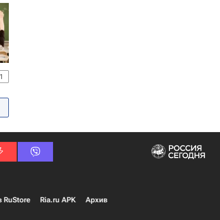
1
в RuStore
Ria.ru APK
Архив