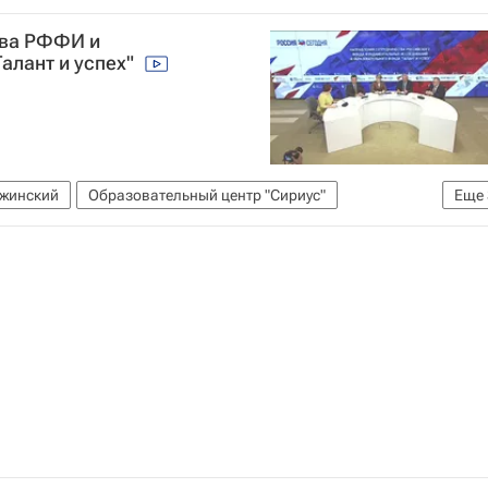
я
тва РФФИ и
алант и успех"
ажинский
Образовательный центр "Сириус"
Еще
атор абитуриента
Дмитрий Иванов