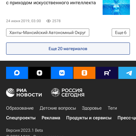
с приходом искусственного интеллекта
24 июня 2019, 03:00
2578
Ханты-Мансийский Автономный Округ
Еще
6
Общество
Ханты-Мансийск
Еще 20 материалов
Ханты-Мансийский АО
СН_Образование
Ханты-Мансийский автономный округ
Социальный навигатор
Образование
Детские вопросы
Здоровье
Теги
Спецпроекты
Реклама
Продукты и сервисы
Пресс-ц
Версия 2023.1 Beta