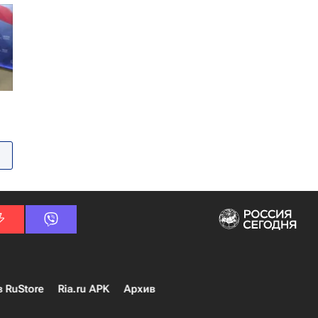
в RuStore
Ria.ru APK
Архив