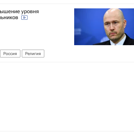
вышение уровня
льников
Россия
Религия