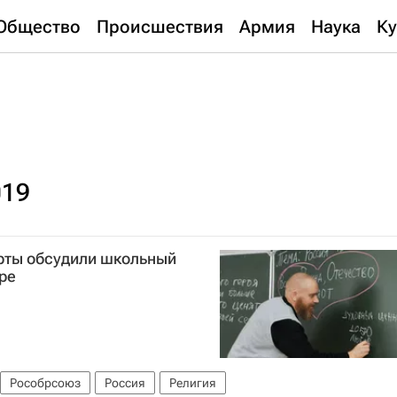
Общество
Происшествия
Армия
Наука
Ку
019
ерты обсудили школьный
ре
Рособрсоюз
Россия
Религия