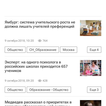
Ямбург: система учительского роста не
должна лишать учителей преференций
9 октября 2018, 10:20
764
Общество
СН_Образование
Москва
Еще
4
Санкт-Петербург
Липецк
Эксперт: на одного психолога в
Социальный навигатор
Россия
российских школах приходится 657
учеников
9 октября 2018, 09:20
428
Общество
Образование - Общество
Еще
3
СН_Образование
Медведев рассказал о приоритетах в
Московский государственный психолого-педагогический университет (МГППУ)