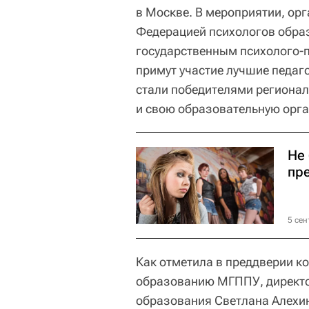
в Москве. В мероприятии, о
Федерацией психологов обра
государственным психолого-
примут участие лучшие педаго
стали победителями региональ
и свою образовательную орг
Не
пре
5 сен
Как отметила в преддверии к
образованию МГППУ, директо
образования Светлана Алехин