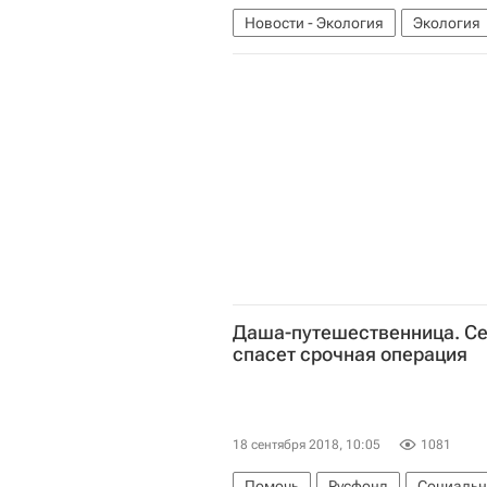
Новости - Экология
Экология
Экологическое волонтерство - Ш
Даша-путешественница. С
спасет срочная операция
18 сентября 2018, 10:05
1081
Помочь
Русфонд
Социальн