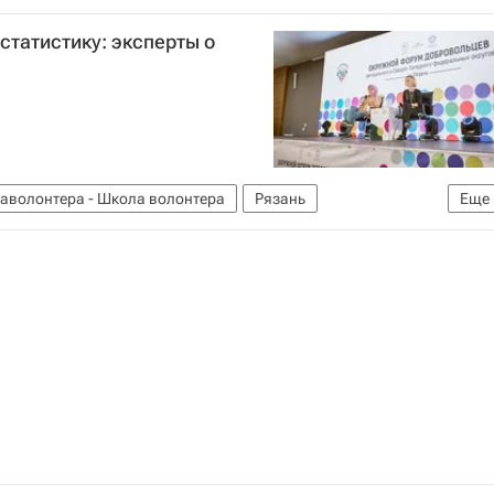
 статистику: эксперты о
аволонтера - Школа волонтера
Рязань
Еще