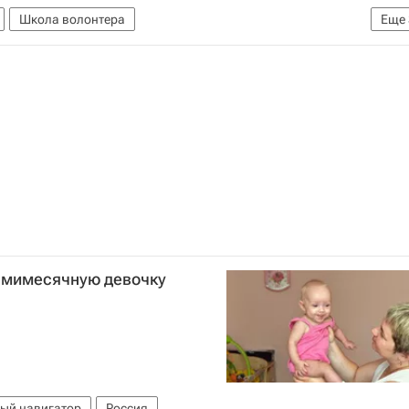
Школа волонтера
Еще
кола волонтера
Уфа
Волонтерство в России
емимесячную девочку
ый навигатор
Россия