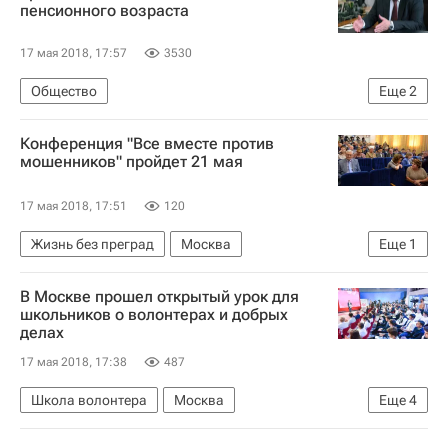
пенсионного возраста
17 мая 2018, 17:57
3530
Общество
Еще
2
Федерация независимых профсоюзов России
Конференция "Все вместе против
Россия
мошенников" пройдет 21 мая
17 мая 2018, 17:51
120
Жизнь без преград
Москва
Еще
1
Социальный навигатор
В Москве прошел открытый урок для
школьников о волонтерах и добрых
делах
17 мая 2018, 17:38
487
Школа волонтера
Москва
Еще
4
Сергей Кириенко
Ольга Васильева