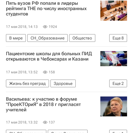
Пять вузов РФ попали в лидеры
рейтинга THE по числу иностранных
студентов
17 мая 2018, 14:13
1924
В мире
СН_Образование
Общество
Еще
8
МИСиС
Пациентские школы для больных ПИД
Томский государственный университет
открываются в Чебоксарах и Казани
Томский политехнический университет
17 мая 2018, 13:52
158
МГУ имени М. В. Ломоносова
РУДН
Жизнь без преград
Здоровье
Еще
2
Проект 5-100
Навигатор абитуриента
Социальный навигатор
Россия
Россия
Васильева: к участию в форуме
"ПроеКТОриЯ" в 2018 г пригласят
учителей
17 мая 2018, 13:32
137