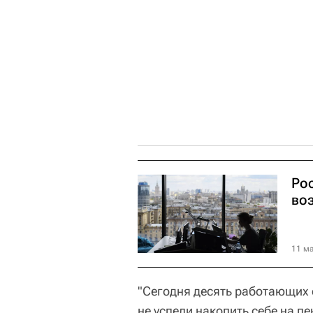
Ро
во
11 ма
"Сегодня десять работающих 
не успели накопить себе на п