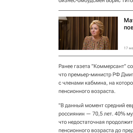
бизнес-омбудсмен Борис Тито
Ма
по
17 ма
Ранее газета "Коммерсант" с
что премьер-министр РФ Дмит
с членами кабмина, на котор
пенсионного возраста.
"В данный момент средний ев
россиянин — 70,5 лет. 40% му
что недостаточная продолжи
пенсионного возраста до пре