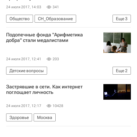
24 июля 2017, 14:03
341
Общество
СН_Образование
Еще
3
Республика Крым
Валентина Матвиенко
Подопечные фонда "Арифметика
Россия
добра" стали медалистами
24 июля 2017, 12:41
203
Детские вопросы
Еще
2
Благотворительный фонд "Арифметика добра"
Застрявшие в сети. Как интернет
Россия
поглощает личность
24 июля 2017, 12:17
10428
Здоровье
Москва