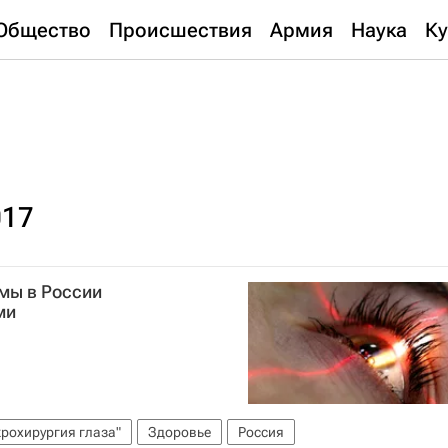
Общество
Происшествия
Армия
Наука
Ку
017
мы в России
ми
рохирургия глаза"
Здоровье
Россия