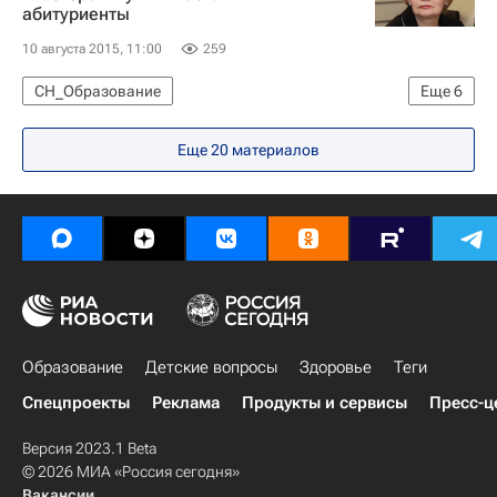
абитуриенты
10 августа 2015, 11:00
259
СН_Образование
Еще
6
Республика Татарстан (Татарстан)
Европа
Еще 20 материалов
Весь мир
Приволжский ФО
Образовательные кластеры России
Россия
Образование
Детские вопросы
Здоровье
Теги
Спецпроекты
Реклама
Продукты и сервисы
Пресс-ц
Версия 2023.1 Beta
© 2026 МИА «Россия сегодня»
Вакансии