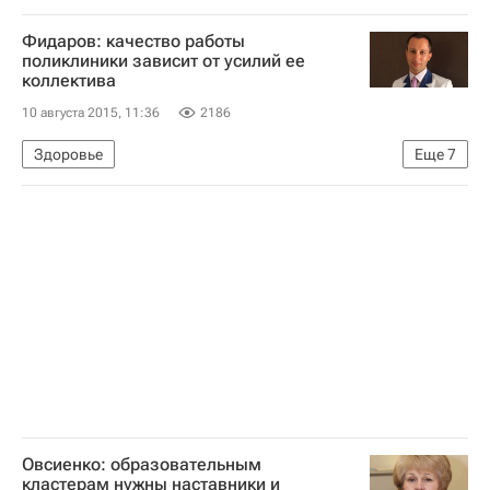
Московская область (Подмосковье)
Фидаров: качество работы
Центральный ФО
Весь мир
Европа
поликлиники зависит от усилий ее
коллектива
Фонд "Со-единение"
Технологии
10 августа 2015, 11:36
2186
слепоглухие
Здоровье
Россия
Здоровье
Еще
7
Республика Северная Осетия - Алания
Владикавказ
Европа
Северо-Кавказский ФО
Весь мир
Поликлиники России
Россия
Овсиенко: образовательным
кластерам нужны наставники и