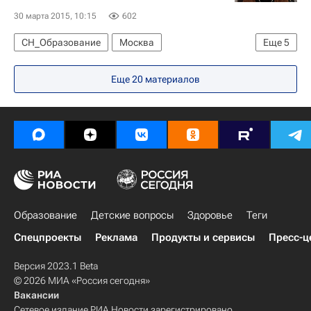
30 марта 2015, 10:15
602
СН_Образование
Москва
Еще
5
Русский язык в мире
Европа
Еще 20 материалов
Центральный ФО
Весь мир
Россия
Образование
Детские вопросы
Здоровье
Теги
Спецпроекты
Реклама
Продукты и сервисы
Пресс-ц
Версия 2023.1 Beta
© 2026 МИА «Россия сегодня»
Вакансии
Сетевое издание РИА Новости зарегистрировано