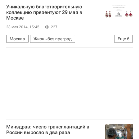
Уникальную благотворительную
Александр Жуков
Михаил Лермонтов
коллекцию презентуют 29 мая в
Москве
Модест Мусоргский
Россия
28 мая 2014, 15:45
227
Москва
Жизнь без преград
Еще
6
Центральный ФО
Весь мир
Европа
Фонд "Линия жизни"
Детские вопросы
Россия
Минздрав: число трансплантаций в
России выросло в два раза