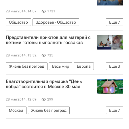
28 мая 2014, 14:07
1731
Общество
Здоровье - Общество
Еще
7
Жизнь без преград
Весь мир
Европа
Представители приютов для матерей с
Татьяна Яковлева
детьми готовы выполнять госзаказ
Министерство здравоохранения РФ (Минздрав России)
28 мая 2014, 13:32
735
Здоровье
Россия
Жизнь без преград
Весь мир
Европа
Еще
3
Волонтеры в помощь детям-сиротам (фонд)
Благотворительная ярмарка "День
Здоровье
Россия
добра" состоится в Москве 30 мая
28 мая 2014, 12:09
299
Москва
Жизнь без преград
Еще
7
Центральный ФО
Весь мир
Европа
РусГидро
Галчонок (фонд)