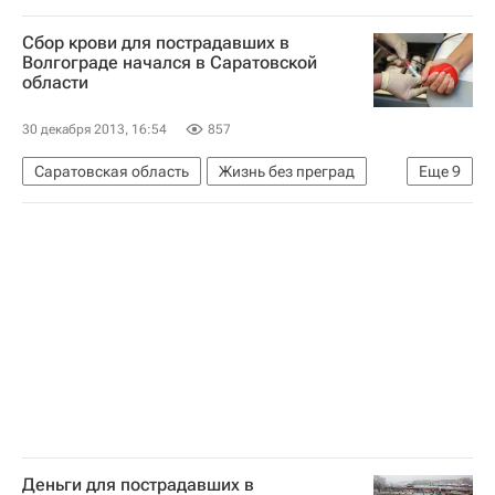
Жизнь без преград
Европа
Весь мир
Сбор крови для пострадавших в
Приволжский ФО
Волгограде начался в Саратовской
области
Прокуратура Саратовской области
Саратовская областная Дума
30 декабря 2013, 16:54
857
Детские вопросы
Россия
Саратовская область
Жизнь без преград
Еще
9
Волгоград
Саратов
Весь мир
Европа
Волгоградская область
Южный ФО
Приволжский ФО
Школа волонтера
Россия
Деньги для пострадавших в