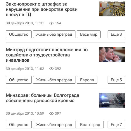
Законопроект о штрафах за
нарушения при донорстве крови
внесут в ГД
30 декабря 2013, 11:31
154
Общество
Жизнь без преград
Весь мир
Еще
3
Европа
Правительство РФ
Россия
Минтруд подготовит предложения по
содействию трудоустройства
инвалидов
30 декабря 2013, 11:02
392
Общество
Жизнь без преград
Европа
Еще
5
Весь мир
Максим Топилин
Минздрав: больницы Волгограда
Министерство труда и социальной защиты РФ (Минтруд России)
обеспечены донорской кровью
Правительство г. Москвы
Россия
30 декабря 2013, 10:59
397
Общество
Жизнь без преград
Волгоград
Еще
7