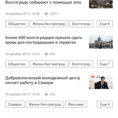
Волгограде собирают с помощью sms
30 декабря 2013, 15:06
10211
Общество
Жизнь без преград
Волгоград
Еще
8
Весь мир
Европа
Волгоградская область
Более 600 волгоградцев пришли сдать
Южный ФО
кровь для пострадавших в терактах
Теракт в троллейбусе в Волгограде
30 декабря 2013, 14:55
502
Теракт на вокзале в Волгограде
Общество
Жизнь без преград
Волгоград
Еще
7
Школа волонтера
Россия
Весь мир
Европа
Волгоградская область
Добровольческий молодежный центр
Южный ФО
начнет работу в Самаре
Теракт в троллейбусе в Волгограде
30 декабря 2013, 14:43
252
Теракт на вокзале в Волгограде
Россия
Самара
Жизнь без преград
Весь мир
Еще
4
Европа
Самарская область