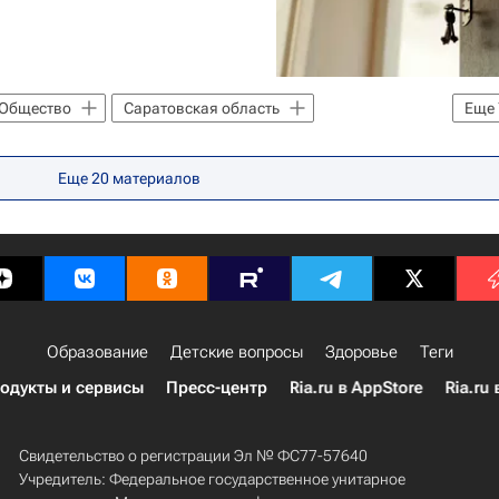
Общество
Саратовская область
Еще
Весь мир
Приволжский ФО
и
Детские вопросы
Россия
Еще
20
материалов
Образование
Детские вопросы
Здоровье
Теги
одукты и сервисы
Пресс-центр
Ria.ru в AppStore
Ria.ru 
Свидетельство о регистрации Эл № ФС77-57640
Учредитель: Федеральное государственное унитарное