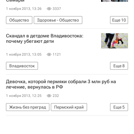
1 ноября 2013, 13:26
3337
Общество
Здоровье - Общество
Еще
10
Проверка фактов жестокого обращения с детьми в самарской больнице
Скандал в детдоме Владивостока:
Жизнь без преград
Самара
Весь мир
почему убегают дети
Европа
Самарская область
1 ноября 2013, 13:05
1121
Приволжский ФО
Павел Астахов
Владивосток
Еще
8
Детские вопросы
Россия
Избиение детдомовца в Приморье
Девочка, которой пермяки собрали 3 млн руб на
Жизнь без преград
Приморский край
лечение, вернулась в РФ
Европа
Дальневосточный ФО
Весь мир
1 ноября 2013, 12:25
232
Детские вопросы
Россия
Жизнь без преград
Пермский край
Еще
5
Европа
Весь мир
Приволжский ФО
Детские вопросы
Россия