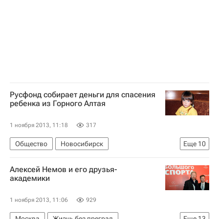
Русфонд собирает деньги для спасения
ребенка из Горного Алтая
1 ноября 2013, 11:18
317
Общество
Новосибирск
Еще
10
Республика Алтай
Жизнь без преград
Алексей Немов и его друзья-
Горно-Алтайск
Весь мир
Европа
академики
Сибирский ФО
1 ноября 2013, 11:06
929
Международный финансовый клуб
Русфонд
Москва
Жизнь без преград
Еще
13