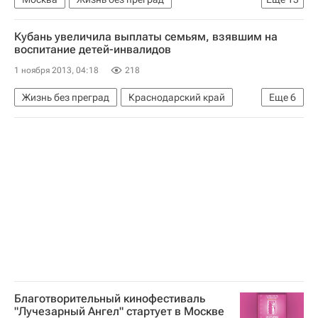
Школа волонтера
Россия
Центральный ФО
Весь мир
Европа
Кубань увеличила выплаты семьям, взявшим на
Александр Жуков
Александр Карелин
воспитание детей-инвалидов
Мария Бутырская
Татьяна Навка
1 ноября 2013, 04:18
218
Алексей Немов
Борис Беккер
Госдума РФ
Жизнь без преград
Краснодарский край
Еще
6
Олимпийские игры
Детские вопросы
Весь мир
Европа
Южный ФО
Россия
Школа волонтера
Детские вопросы
Россия
Благотворительный кинофестиваль
"Лучезарный Ангел" стартует в Москве