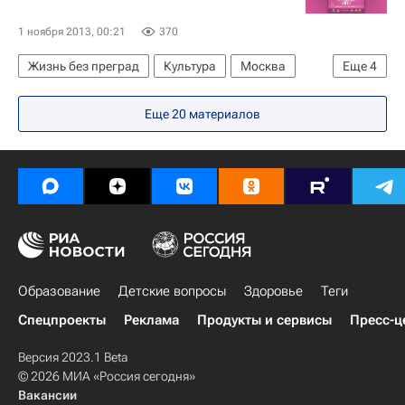
1 ноября 2013, 00:21
370
Жизнь без преград
Культура
Москва
Еще
4
Центральный ФО
Весь мир
Европа
Еще 20 материалов
Россия
Образование
Детские вопросы
Здоровье
Теги
Спецпроекты
Реклама
Продукты и сервисы
Пресс-ц
Версия 2023.1 Beta
© 2026 МИА «Россия сегодня»
Вакансии