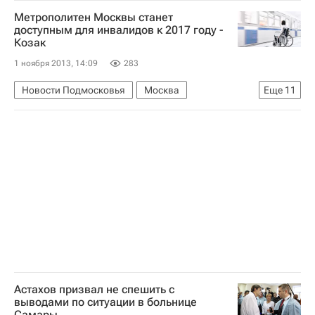
Проверка фактов жестокого обращения с детьми в самарской больнице
Метрополитен Москвы станет
Самарская область
Весь мир
Европа
доступным для инвалидов к 2017 году -
Козак
Приволжский ФО
Николай Меркушкин
1 ноября 2013, 14:09
283
Павел Астахов
Детские вопросы
Россия
Новости Подмосковья
Москва
Еще
11
Жизнь без преград
Общество
Центральный ФО
Весь мир
Европа
Дмитрий Козак
Виталий Мутко
Московский метрополитен
Правительство РФ
Россия
Международный паралимпийский комитет (МПК, IPC)
Астахов призвал не спешить с
выводами по ситуации в больнице
Самары