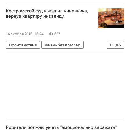
Центральный ФО
Весь мир
Европа
Костромской суд выселил чиновника,
Перспектива
Детские вопросы
Россия
вернув квартиру инвалиду
14 октября 2013, 16:24
657
Происшествия
Жизнь без преград
Еще
5
Костромская область
Европа
Центральный ФО
Весь мир
Россия
Родители должны уметь "эмоционально заражать"