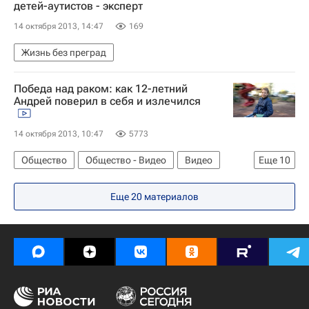
детей-аутистов - эксперт
14 октября 2013, 14:47
169
Жизнь без преград
Победа над раком: как 12-летний
Андрей поверил в себя и излечился
14 октября 2013, 10:47
5773
Общество
Общество - Видео
Видео
Еще
10
Москва
Эфир
Жизнь без преград
Еще 20 материалов
Здоровье
Европа
Центральный ФО
Весь мир
Российский онкологический научный центр имени Н. Н. Блохина
Онкология: куда обратиться за помощью
Россия