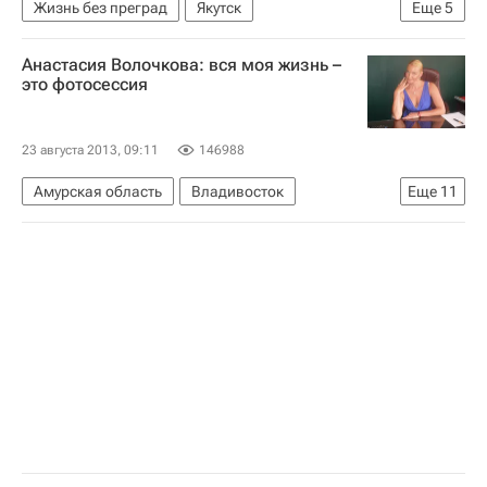
Жизнь без преград
Якутск
Еще
5
Дальневосточный ФО
Весь мир
Европа
Анастасия Волочкова: вся моя жизнь –
Республика Саха (Якутия)
Россия
это фотосессия
23 августа 2013, 09:11
146988
Амурская область
Владивосток
Еще
11
Аналитика
Интервью - Авторы
Культура
Жизнь без преград
Европа
Приморский край
Дальневосточный ФО
Весь мир
Анастасия Волочкова
Детские вопросы
Россия