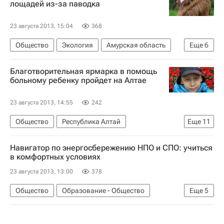
лощадей из-за паводка
23 августа 2013, 15:04
368
Общество
Экология
Амурская область
Еще
6
Жизнь без преград
Европа
Благотворительная ярмарка в помощь
Дальневосточный ФО
Весь мир
больному ребенку пройдет на Алтае
Детские вопросы
Россия
23 августа 2013, 14:55
242
Общество
Республика Алтай
Еще
11
Алтайский край
Жизнь без преград
Навигатор по энергосбережению НПО и СПО: учиться
Горно-Алтайск
Весь мир
Европа
в комфортных условиях
Сибирский ФО
Русфонд
ВКонтакте
23 августа 2013, 13:00
378
Школа волонтера
Детские вопросы
Общество
Образование - Общество
Еще
5
Россия
Образование для энергосбережения
СН_Образование
Весь мир
Европа