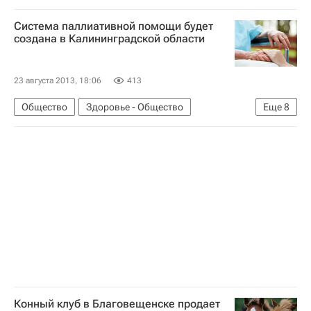
Весь мир
Здоровье
Россия
Система паллиативной помощи будет
создана в Калининградской области
23 августа 2013, 18:06
413
Общество
Здоровье - Общество
Еще
8
Жизнь без преград
Калининградская область
Европа
Северо-Западный ФО
Весь мир
Паллиативная помощь детям в России: проблемы и перспективы
Здоровье
Россия
Конный клуб в Благовещенске продает