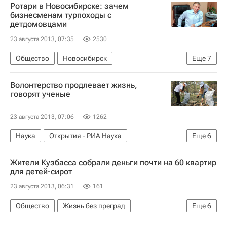
Ротари в Новосибирске: зачем
бизнесменам турпоходы с
детдомовцами
23 августа 2013, 07:35
2530
Общество
Новосибирск
Еще
7
Жизнь без преград
Европа
Волонтерство продлевает жизнь,
Новосибирская область
Сибирский ФО
говорят ученые
Весь мир
Детские вопросы
Россия
23 августа 2013, 07:06
1262
Наука
Открытия - РИА Наука
Еще
6
Жизнь без преград
Великобритания
Жители Кузбасса собрали деньги почти на 60 квартир
Европа
Весь мир
для детей-сирот
Деятельность волонтерских организаций в России
23 августа 2013, 06:31
161
Здоровье
Общество
Жизнь без преград
Еще
6
Кемеровская область
Европа