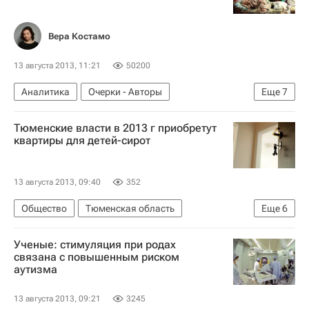
Вера Костамо
13 августа 2013, 11:21
50200
Аналитика
Очерки - Авторы
Еще
7
Новости Подмосковья
Жизнь без преград
Тюменские власти в 2013 г приобретут
Европа
Весь мир
квартиры для детей-сирот
Министерство здравоохранения РФ (Минздрав России)
Фонд "Вера"
Россия
13 августа 2013, 09:40
352
Общество
Тюменская область
Еще
6
Жизнь без преград
Весь мир
Европа
Ученые: стимуляция при родах
Уральский ФО
Детские вопросы
Россия
связана с повышенным риском
аутизма
13 августа 2013, 09:21
3245