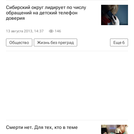
Европа
Центральный ФО
Весь мир
Сибирский округ лидирует по числу
Сергей Собянин
Россия
обращений на детский телефон
доверия
13 августа 2013, 14:37
146
Общество
Жизнь без преград
Еще
6
Ивановская область
Сибирский ФО
Европа
Весь мир
Детские вопросы
Россия
Смерти нет. Для тех, кто в теме