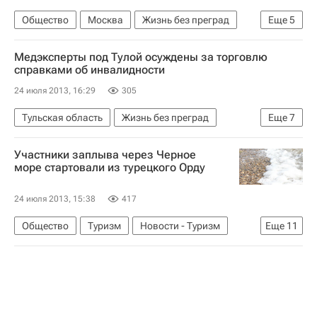
Общество
Москва
Жизнь без преград
Еще
5
Европа
Весь мир
ВОЗ
Здоровье
Медэксперты под Тулой осуждены за торговлю
Россия
справками об инвалидности
24 июля 2013, 16:29
305
Тульская область
Жизнь без преград
Еще
7
Происшествия
Плавск
Центральный ФО
Участники заплыва через Черное
Весь мир
Плавский район
Европа
море стартовали из турецкого Орду
Россия
24 июля 2013, 15:38
417
Общество
Туризм
Новости - Туризм
Еще
11
Жизнь без преград
Майкоп
Армавир
Турция
Республика Адыгея
Краснодарский край
Азия
Весь мир
Европа
Южный ФО
Россия