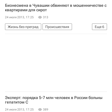
Подготовка к досрочным выборам мэра Москвы
Бизнесмена в Чувашии обвиняют в мошенничестве с
Европа
Центральный ФО
Весь мир
квартирами для сирот
Иван Мельников
КПРФ
Школа волонтера
24 июля 2013, 17:25
313
Россия
Жизнь без преград
Происшествия
Еще
6
Чувашская Республика (Чувашия)
Весь мир
Европа
Приволжский ФО
Детские вопросы
Россия
Эксперт: порядка 5-7 млн человек в России больны
гепатитом С
24 июля 2013, 17:25
389