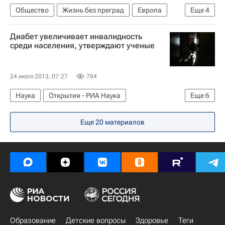
Общество
Жизнь без преград
Европа
Еще
4
Дальневосточный ФО
Весь мир
Диабет увеличивает инвалидность
Республика Саха (Якутия)
Россия
среди населения, утверждают ученые
24 июля 2013, 07:27
784
Наука
Открытия - РИА Наука
Еще
6
Жизнь без преград
Мельбурн
Австралия
Еще 20 материалов
Весь мир
Виктория (Австралия)
Здоровье
Образование
Детские вопросы
Здоровье
Теги