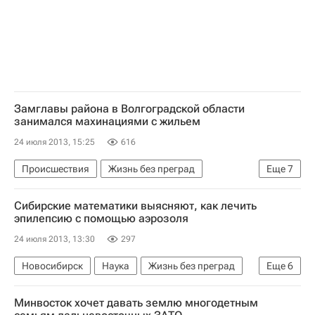
Замглавы района в Волгоградской области
занимался махинациями с жильем
24 июля 2013, 15:25
616
Происшествия
Жизнь без преград
Еще
7
Калачевский район
Европа
Сибирские математики выясняют, как лечить
Волгоградская область
Весь мир
эпилепсию с помощью аэрозоля
Южный ФО
Детские вопросы
Россия
24 июля 2013, 13:30
297
Новосибирск
Наука
Жизнь без преград
Еще
6
Европа
Новосибирская область
Минвосток хочет давать землю многодетным
Сибирский ФО
Весь мир
Здоровье