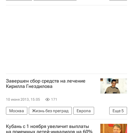
Краснодарский край
Европа
Весь мир
Южный ФО
Россия
Завершен сбор средств на лечение
Кирилла Гнездилова
10 июня 2013, 15:05
171
Москва
Жизнь без преград
Европа
Еще
5
Центральный ФО
Весь мир
Кубань с 1 ноября увеличит выплаты
Школа волонтера
Детские вопросы
на приемных детей-инвалидов на 60%