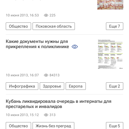
10 июня 2013, 16:53
225
Общество
Псковская область
Еще
7
Образование - Общество
Жизнь без преград
Какие документы нужны для
Европа
Северо-Западный ФО
Весь мир
прикрепления к поликлинике
Детские вопросы
Россия
10 июня 2013, 16:07
84313
Инфографика
Здоровье
Европа
Еще
2
Весь мир
Россия
Кубань ликвидировала очередь в интернаты для
престарелых и инвалидов
10 июня 2013, 15:12
313
Общество
Жизнь без преград
Еще
5