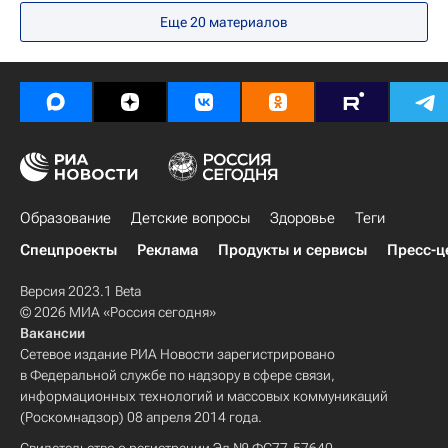
Еще 20 материалов
Ленинградская область
Германия
Берлин (земля)
Европа
Гатчинский район
Северо-Западный ФО
Весь мир
Михаил Пиотровский
Евгений Сатановский
Эрмитаж (музей)
Ямал (авиакомпания)
Комитет ГД по культуре
Сбербанк России
Газпром
Sotheby's
Здоровье
Россия
Образование
Детские вопросы
Здоровье
Теги
Спецпроекты
Реклама
Продукты и сервисы
Пресс-ц
Версия 2023.1 Beta
© 2026 МИА «Россия сегодня»
Вакансии
Сетевое издание РИА Новости зарегистрировано
в Федеральной службе по надзору в сфере связи,
информационных технологий и массовых коммуникаций
(Роскомнадзор) 08 апреля 2014 года.