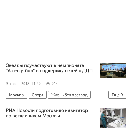
Форум "Умный город будущего"
Россия
Звезды поучаствуют в чемпионате
"Арт-футбол" в поддержку детей с ДЦП
9 апреля 2013, 14:29
914
Москва
Спорт
Жизнь без преград
Еще
9
Культура
Центральный ФО
Весь мир
РИА Новости подготовило навигатор
Европа
Томас Андерс (Бернд Вайдунг)
по ветклиникам Москвы
Эмир Кустурица
Москомспорт
Детские вопросы
Россия