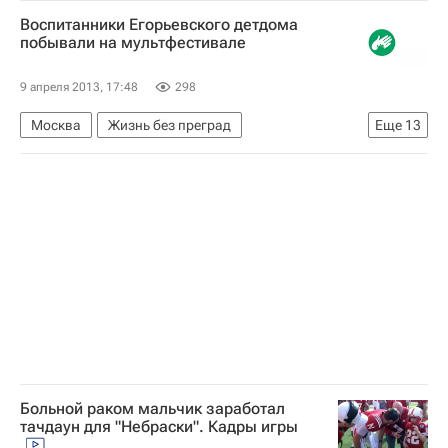
Валерий Рязанский
Воспитанники Егорьевского детдома
Общественная палата РФ
Правительство РФ
побывали на мультфестивале
Совет Федерации РФ
Госдума РФ
9 апреля 2013, 17:48
298
Деятельность волонтерских организаций в России
Москва
Жизнь без преград
Еще
13
Здоровье
Александр Борисов
Россия
Новости Подмосковья
Егорьевск
Московская область (Подмосковье)
Тульская область
Талдом
Европа
Центральный ФО
Талдомский район
Егорьевский район
Весь мир
Волонтеры в помощь детям-сиротам (фонд)
Детские вопросы
Россия
Больной раком мальчик заработал
тачдаун для "Небраски". Кадры игры