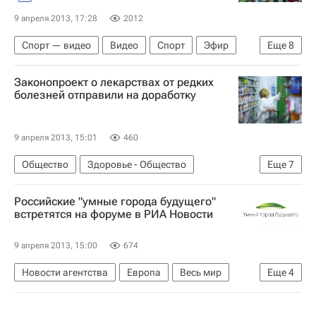
9 апреля 2013, 17:28
2012
Спорт — видео
Видео
Спорт
Эфир
Еще
8
Жизнь без преград
Линкольн
Америка
Законопроект о лекарствах от редких
Небраска
Весь мир
Северная Америка
болезней отправили на доработку
США
Детские вопросы
9 апреля 2013, 15:01
460
Общество
Здоровье - Общество
Еще
7
Жизнь без преград
Европа
Весь мир
Российские "умные города будущего"
Правительство РФ
встретятся на форуме в РИА Новости
Министерство здравоохранения РФ (Минздрав России)
9 апреля 2013, 15:00
674
Здоровье
Россия
Новости агентства
Европа
Весь мир
Еще
4
РИА Новости
Умный город будущего