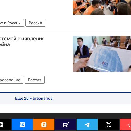
о в России
Россия
истемой выявления
ейна
разование
Россия
Еще 20 материалов