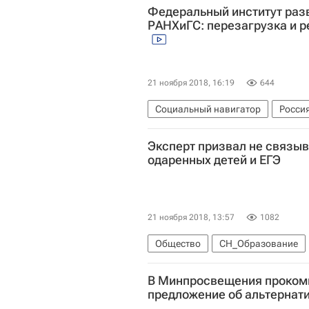
Федеральный институт раз
РАНХиГС: перезагрузка и 
21 ноября 2018, 16:19
644
Социальный навигатор
Росси
Эксперт призвал не связы
одаренных детей и ЕГЭ
21 ноября 2018, 13:57
1082
Общество
СН_Образование
Единый государственный экзамен
В Минпросвещения проком
предложение об альтернат