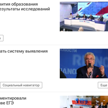
вития образования
результаты исследований
я
вать систему выявления
Социальный навигатор
Еще
 (ЕГЭ)
Россия
ментировали
иве ЕГЭ