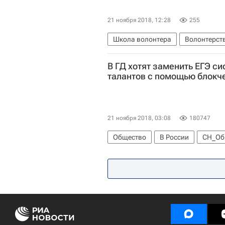
21 ноября 2018, 12:28
255
Школа волонтера
Волонтерств
В ГД хотят заменить ЕГЭ с
талантов с помощью блокч
21 ноября 2018, 03:08
180747
Общество
В России
СН_Об