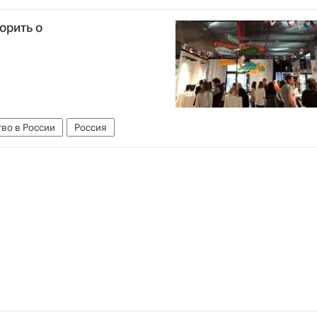
миссаров
Алексей Вовченко
Россия
орить о
во в России
Россия