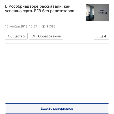
Школа медиаволонтера - Школа волонтера
В Рособрнадзоре рассказали, как
Екатеринбург
Волонтерство в России
успешно сдать ЕГЭ без репетиторов
17 ноября 2018, 10:57
11385
Общество
СН_Образование
Еще
4
Анзор Музаев
Федеральная служба по надзору в сфере образования и науки (Рособрнадзор)
Единый государственный экзамен (ЕГЭ)
Россия
Еще 20 материалов