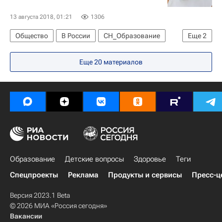
Волонтерство в России
13 августа 2018, 01:21
1306
Общество
В России
СН_Образование
Еще
2
Единый государственный экзамен (ЕГЭ)
Еще 20 материалов
Россия
Образование
Детские вопросы
Здоровье
Теги
Спецпроекты
Реклама
Продукты и сервисы
Пресс-ц
Версия 2023.1 Beta
© 2026 МИА «Россия сегодня»
Вакансии