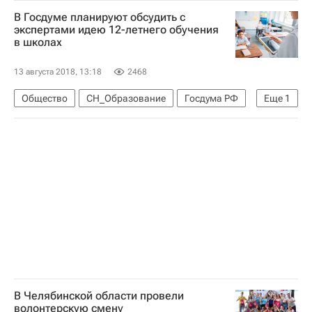
Школа медиаволонтера - Школа волонтера
В Госдуме планируют обсудить с
Пятигорск
Елена Тополева-Солдунова
экспертами идею 12-летнего обучения
в школах
Агентство социальной информации
Машук (форум)
Волонтерство в России
13 августа 2018, 13:18
2468
Общество
СН_Образование
Госдума РФ
Еще
1
Россия
В Челябинской области провели
волонтерскую смену