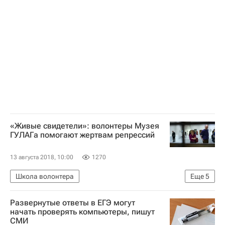
Министерство просвещения России (Минпросвещения России)
Россия
«Живые свидетели»: волонтеры Музея
ГУЛАГа помогают жертвам репрессий
13 августа 2018, 10:00
1270
Школа волонтера
Еще
5
Социальное волонтерство - Школа волонтера
Развернутые ответы в ЕГЭ могут
Культурное волонтерство - Школа волонтера
начать проверять компьютеры, пишут
СМИ
Москва
Музей истории ГУЛАГа