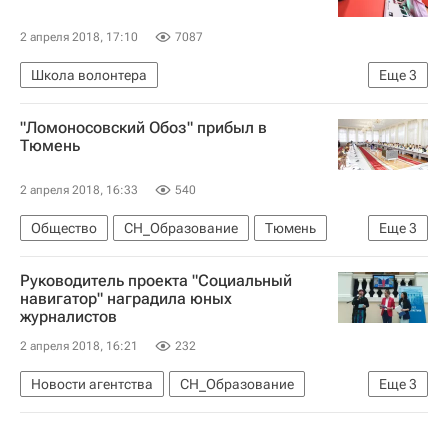
2 апреля 2018, 17:10
7087
Школа волонтера
Еще
3
Социальное волонтерство - Школа волонтера
"Ломоносовский Обоз" прибыл в
Волонтерство в России
Россия
Тюмень
2 апреля 2018, 16:33
540
Общество
СН_Образование
Тюмень
Еще
3
Москва
Руководитель проекта "Социальный
Тюменский государственный университет
навигатор" наградила юных
журналистов
Социальный навигатор
2 апреля 2018, 16:21
232
Новости агентства
СН_Образование
Еще
3
Наталья Тюрина
МИА "Россия сегодня"
Россия