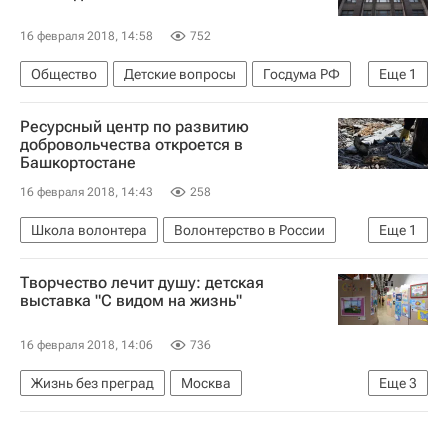
16 февраля 2018, 14:58
752
Общество
Детские вопросы
Госдума РФ
Еще
1
Россия
Ресурсный центр по развитию
добровольчества откроется в
Башкортостане
16 февраля 2018, 14:43
258
Школа волонтера
Волонтерство в России
Еще
1
Республика Башкортостан
Творчество лечит душу: детская
выставка "С видом на жизнь"
16 февраля 2018, 14:06
736
Жизнь без преград
Москва
Еще
3
Фонд "Подари жизнь"
Российский еврейский музей толерантности