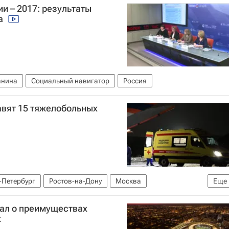
и – 2017: результаты
га
анина
Социальный навигатор
Россия
авят 15 тяжелобольных
-Петербург
Ростов-на-Дону
Москва
Еще
МЧС России (Министерство РФ по делам гражданской обороны, чрезвычайным ситуациям и ликвидации последствий стихийных бедствий)
зал о преимуществах
х