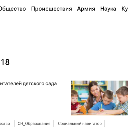
Общество
Происшествия
Армия
Наука
Ку
018
питателей детского сада
ество
СН_Образование
Социальный навигатор