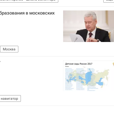
я
Чемпионат мира по футболу 2018
бразования в московских
Москва
7
 навигатор