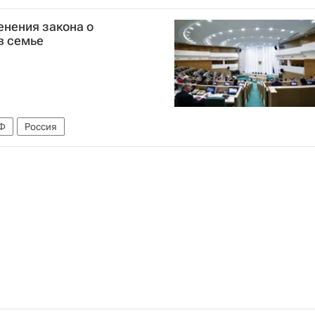
енения закона о
в семье
РФ
Россия