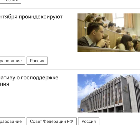
ентября проиндексируют
разование
Россия
ативу о господдержке
ания
разование
Совет Федерации РФ
Россия