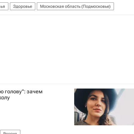
вья
Здоровье
Московская область (Подмосковье)
ю голову": зачем
колу
Россия