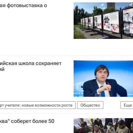
ая фотовыставка о
сийская школа сохраняет
ий
т учителя: новые возможности роста
Общество
Еще
ва" соберет более 50
 сфере образования и науки (Рособрнадзор)