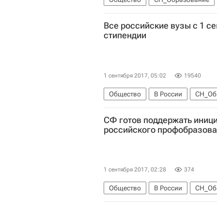
Все российские вузы с 1 с
стипендии
1 сентября 2017, 05:02
19540
Общество
В России
СН_Об
СФ готов поддержать иници
российского профобразов
1 сентября 2017, 02:28
374
Общество
В России
СН_Об