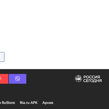
в RuStore
Ria.ru APK
Архив