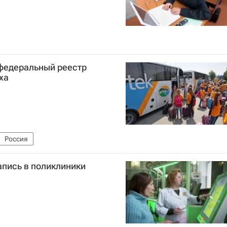
федеральный реестр
ха
Россия
апись в поликлиники