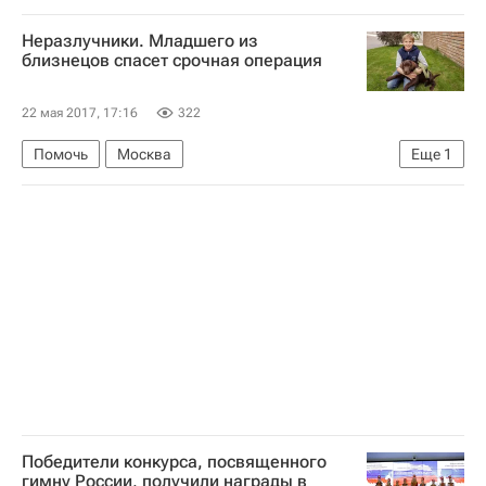
Неразлучники. Младшего из
близнецов спасет срочная операция
22 мая 2017, 17:16
322
Помочь
Москва
Еще
1
НИИ детской онкологии и гематологии РОНЦ имени Н.Н. Блохина РАМН
Победители конкурса, посвященного
гимну России, получили награды в