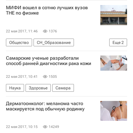
МИФИ вошел в сотню лучших вузов
THE по физике
22 мая 2017, 11:46
1376
Общество
СН_Образование
Еще
2
Национальный исследовательский ядерный университет "МИФИ"
Самарские ученые разработали
Россия
способ ранней диагностики рака кожи
22 мая 2017, 10:41
1505
Наука
Здоровье
Самара
Дерматоонколог: меланома часто
маскируется под обычную родинку
22 мая 2017, 10:15
14249