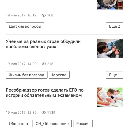
19 мая 2017, 16:12
168
Детские вопросы
Еще
2
Благотворительный фонд "Арифметика добра"
Ученые из разных стран обсудили
Россия
проблемы слепоглухих
19 мая 2017, 14:09
218
Жизнь без преград
Москва
Еще
1
Со-единение (фонд)
Рособрнадзор готов сделать ЕГЭ по
истории обязательным экзаменом
19 мая 2017, 12:39
1139
Общество
СН_Образование
Россия