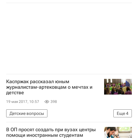
Каспржак рассказал юным
журналистам-артековцам о мечтах и
детстве
19 мая 2017, 10:57
398
Детские вопросы
Еще
4
Взрослые и дети в медиа кампусе МИА "Россия сегодня" в "Артеке"
В ОП просят создать при вузах центры
Артек
Алексей Каспржак
Россия
помощи иностранным студентам