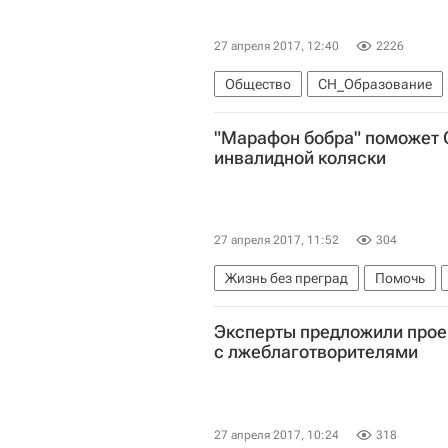
27 апреля 2017, 12:40
2226
Общество
СН_Образование
"Марафон бобра" поможет 
Россия
инвалидной коляски
27 апреля 2017, 11:52
304
Жизнь без преград
Помочь
Эксперты предложили прое
с лжеблаготворителями
27 апреля 2017, 10:24
318