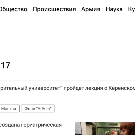
Общество
Происшествия
Армия
Наука
Ку
017
орительный университет" пройдет лекция о Керенско
Москва
Фонд "AdVita"
 создана гериатрическая